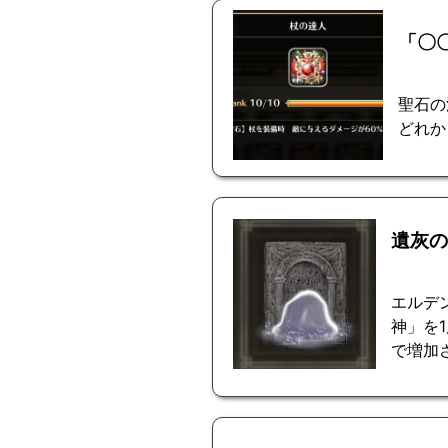
「〇
聖石の
どれか
遺灰の
エルデ
神」を
で増加さ