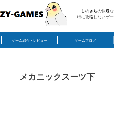
しのきちの快適な
特に攻略しないゲー
ゲーム紹介・レビュー
ゲームブログ
ーグ用)ポケモン
スマートフォン(android iPhone)
PS4
パソコン(steam, アプリ, ブラウザ)
メカニックスーツ下