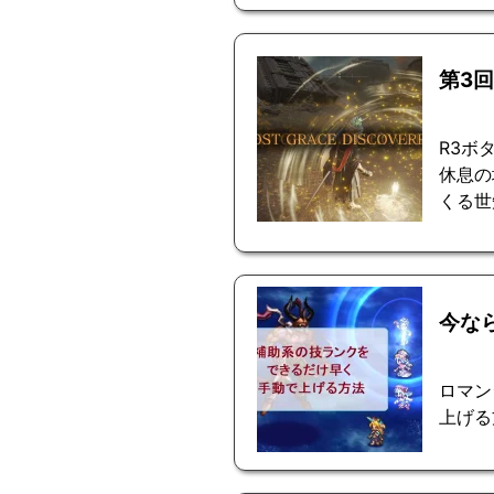
第3
R3ボタ
休息の
くる世
今な
ロマン
上げる