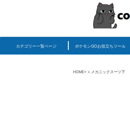
コ
ン
テ
ン
ツ
へ
カテゴリー一覧ページ
ポケモンGOお役立ちツール
エルデンリング
ポケモンGO
ロマサガRS
キングオブキングスG+攻略
PvP用(ゴーバトルリ
個体値一括チェッカー
HOME
メカニックスーツ下