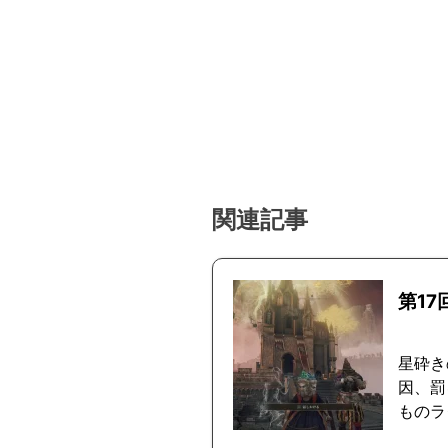
関連記事
第1
星砕きの
因、罰
ものラ