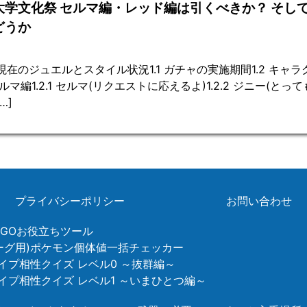
大学文化祭 セルマ編・レッド編は引くべきか？ そし
どうか
 現在のジュエルとスタイル状況1.1 ガチャの実施期間1.2 キ
マ編1.2.1 セルマ(リクエストに応えるよ)1.2.2 ジニー(とって
…]
プライバシーポリシー
お問い合わせ
ンGOお役立ちツール
リーグ用)ポケモン個体値一括チェッカー
イプ相性クイズ レベル0 ～抜群編～
タイプ相性クイズ レベル1 ～いまひとつ編～