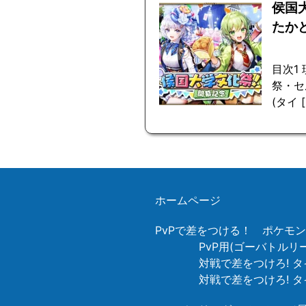
侯国
たか
目次1
祭・セル
(タイ [
ホームページ
PvPで差をつける！ ポケモ
PvP用(ゴーバトル
対戦で差をつけろ! タ
対戦で差をつけろ! 