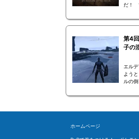
だ！ 
第4
子の
エルデ
ようと
ルの倒
ホームページ