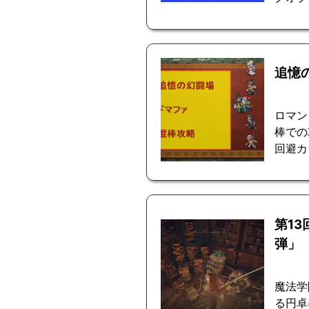
追憶
ロマン
棒での
回避カ
第1
弾」
魔法学
る円卓