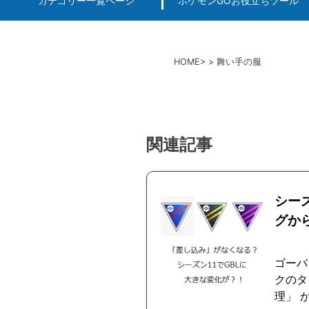
カテゴリー一覧ページ
ポケモンGOお役立ちツール
エルデンリング
ポケモンGO
ロマサガRS
キングオブキングスG+攻略
PvP用(ゴーバトルリ
個体値一括チェッカー
HOME
舞い手の服
関連記事
シー
グか
ゴーバ
クのタ
理」 