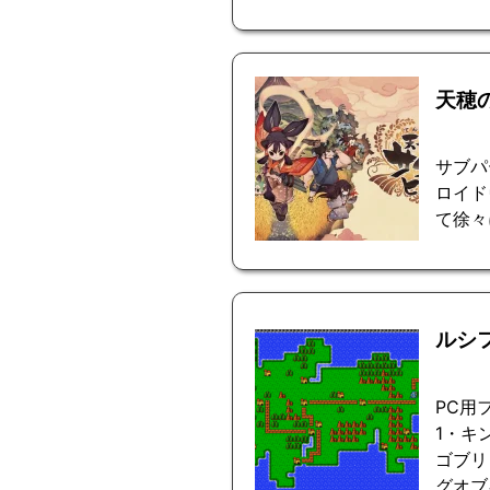
天穂
サブパ
ロイド
て徐々
ルシ
PC用
1・キ
ゴブリ
グオブ