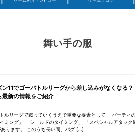
ゲーム紹介・レビュー
ゲームブログ
ーグ用)ポケモン
スマートフォン(android iPhone)
PS4
パソコン(steam, アプリ, ブラウザ)
舞い手の服
ズン11でゴーバトルリーグから差し込みがなくなる？
ら最新の情報をご紹介
トルリーグで戦っていくうえで重要な要素として 「パーティの
イミング」 「シールドのタイミング」 「スペシャルアタック
があります。 このうち長い間、バグ […]