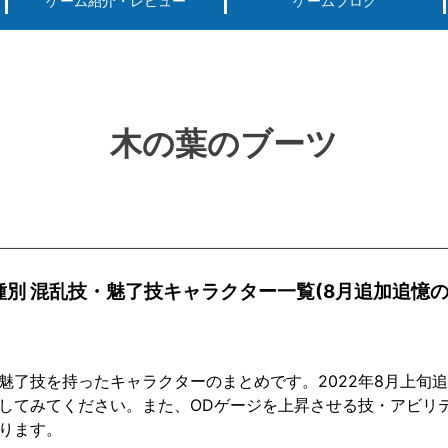
ゲーム紹介・レビュー
ゲームブログ
ーグ用)ポケモン
スマートフォン(android iPhone)
PS4
パソコン(steam, アプリ, ブラウザ)
木の葉のブーツ
種別 混乱技・魅了技キャラクター一覧(8月追加追憶
魅了技を持ったキャラクターのまとめです。2022年8月上旬
してみてください。また、ODゲージを上昇させる技・アビリ
ります。