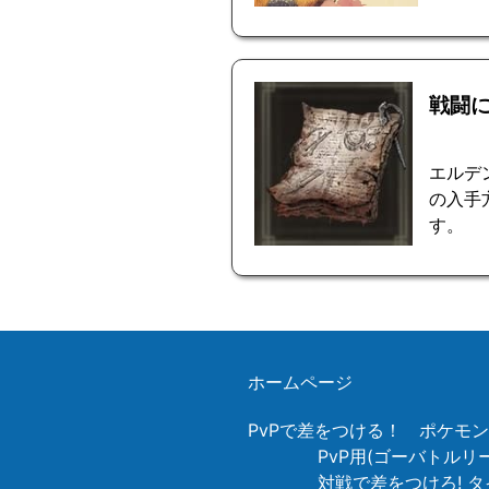
戦闘
エルデ
の入手
す。
ホームページ
PvPで差をつける！ ポケモ
PvP用(ゴーバトル
対戦で差をつけろ! タ