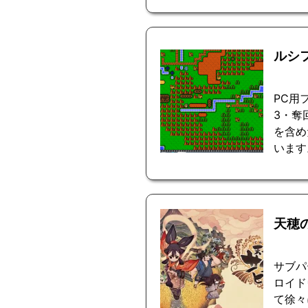
ルシ
PC用
3・奪
を含め
います
天穂
サブパ
ロイド
て徐々