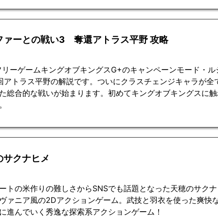
ファーとの戦い3 奪還アトラス平野 攻略
フリーゲームキングオブキングスG+のキャンペーンモード・
回アトラス平野の解説です。ついにクラスチェンジキャラが全
た総合的な戦いが始まります。初めてキングオブキングスに触
。
のサクナヒメ
ートの米作りの難しさからSNSでも話題となった天穂のサク
ヴァニア風の2Dアクションゲーム。武技と羽衣を使った爽快
に進んでいく秀逸な探索系アクションゲーム！