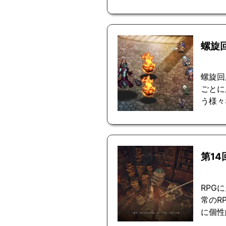
螺旋
螺旋回
ごとに
う様々
第1
RPG
常のR
に個性