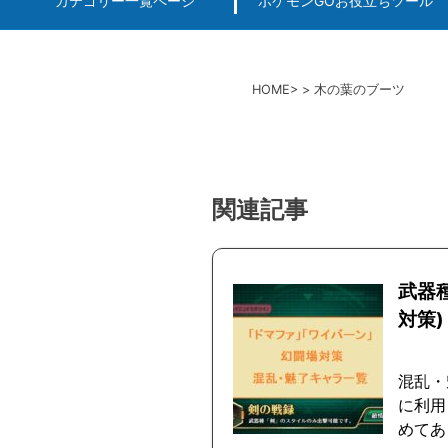
カテゴリー一覧ページ
ポケモンGOお役立ちツール
エルデンリング
ポケモンGO
ロマサガRS
キングオブキングスG+攻略
PvP用(ゴーバトルリ
個体値一括チェッカー
HOME
木の葉のブーツ
関連記事
武器
対策)
混乱・
に利用
めてあ