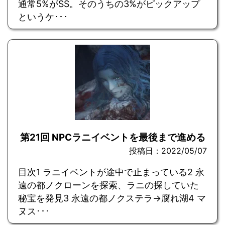
通常5%がSS。そのうちの3%がピックアップ
というケ･･･
第21回 NPCラニイベントを最後まで進める
投稿日：2022/05/07
目次1 ラニイベントが途中で止まっている2 永
遠の都ノクローンを探索、ラニの探していた
秘宝を発見3 永遠の都ノクステラ→腐れ湖4 マ
ヌス･･･