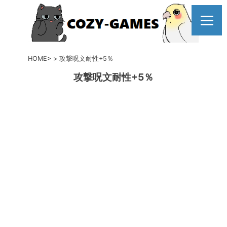
コ
ン
テ
ン
ツ
HOME
攻撃呪文耐性+5％
へ
攻撃呪文耐性+5％