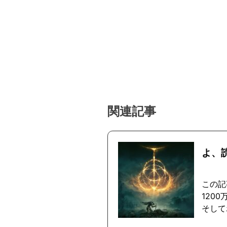
関連記事
よ、
この記
120
そして