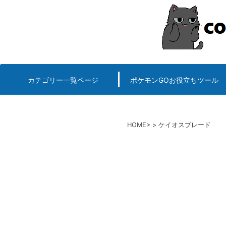
コ
ン
テ
ン
ツ
へ
カテゴリー一覧ページ
ポケモンGOお役立ちツール
エルデンリング
ポケモンGO
ロマサガRS
キングオブキングスG+攻略
PvP用(ゴーバトルリ
個体値一括チェッカー
HOME
ケイオスブレード