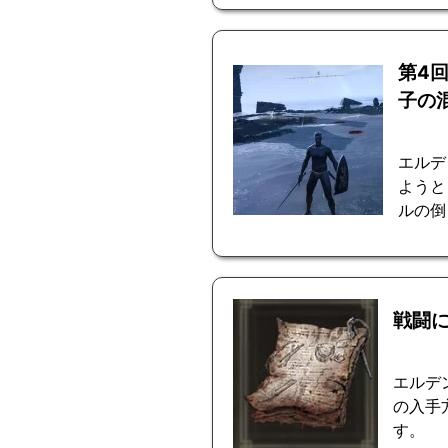
第4
子の
エルデ
ようと
ルの倒
戦闘
エルデ
の入手
す。