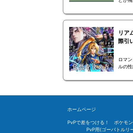
どが飛
リア
際引
ロマン
ルの性
ホームページ
PvPで差をつける！ ポケモ
PvP用(ゴーバトル