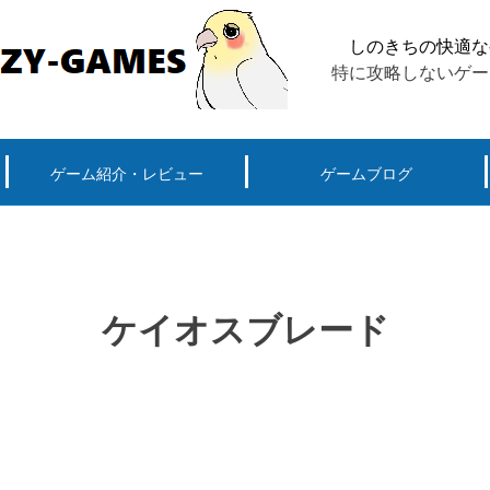
しのきちの快適な
特に攻略しないゲー
ゲーム紹介・レビュー
ゲームブログ
ーグ用)ポケモン
スマートフォン(android iPhone)
PS4
パソコン(steam, アプリ, ブラウザ)
ケイオスブレード