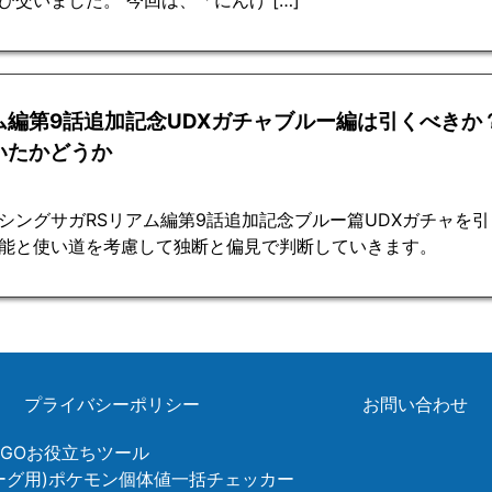
び交いました。 今回は、「にんげ […]
ム編第9話追加記念UDXガチャブルー編は引くべきか
いたかどうか
シングサガRSリアム編第9話追加記念ブルー篇UDXガチャを
能と使い道を考慮して独断と偏見で判断していきます。
プライバシーポリシー
お問い合わせ
ンGOお役立ちツール
リーグ用)ポケモン個体値一括チェッカー