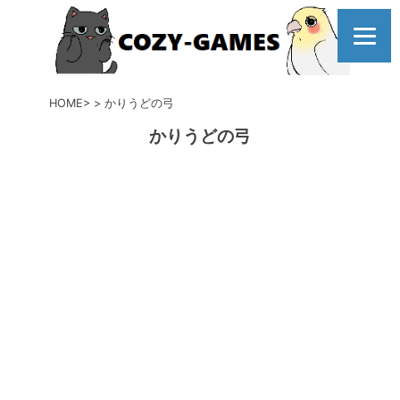
コ
ン
テ
ン
ツ
HOME
かりうどの弓
へ
かりうどの弓