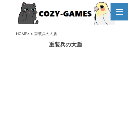
コ
ン
テ
ン
ツ
HOME
重装兵の大盾
へ
重装兵の大盾