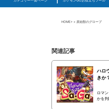
カテゴリー一覧ページ
ポケモンGOお役立ちツール
エルデンリング
ポケモンGO
ロマサガRS
キングオブキングスG+攻略
PvP用(ゴーバトルリ
個体値一括チェッカー
HOME
原始獣のグローブ
関連記事
ハロ
きか
ロマン
かを判