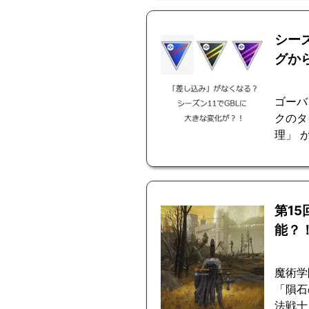
シー
グか
ゴーバ
クのタ
理」 
第1
能？
魔術学
「隕石
法戦士