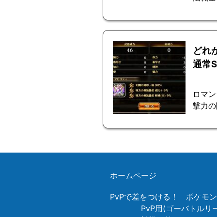
どれ
通常S
ロマン
撃力の
ホームページ
PvPで差をつける！ ポケモ
PvP用(ゴーバトル