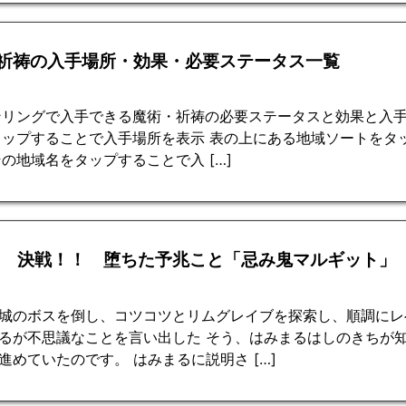
祈祷の入手場所・効果・必要ステータス一覧
ンリングで入手できる魔術・祈祷の必要ステータスと効果と入手
タップすることで入手場所を表示 表の上にある地域ソートをタ
の地域名をタップすることで入 […]
回 決戦！！ 堕ちた予兆こと「忌み鬼マルギット」
城のボスを倒し、コツコツとリムグレイブを探索し、順調にレ
るが不思議なことを言い出した そう、はみまるはしのきちが
進めていたのです。 はみまるに説明さ […]