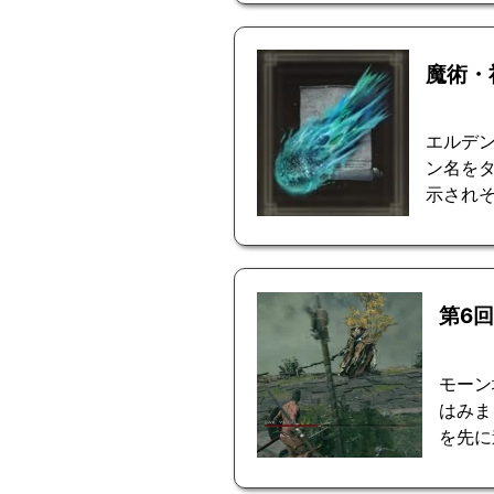
魔術・
エルデ
ン名を
示されそ
第6
モーン
はみま
を先に