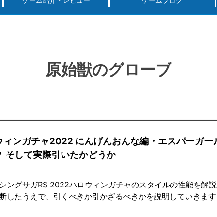
ゲーム紹介・レビュー
ゲームブログ
ーグ用)ポケモン
スマートフォン(android iPhone)
PS4
パソコン(steam, アプリ, ブラウザ)
原始獣のグローブ
ウィンガチャ2022 にんげんおんな編・エスパーガー
？ そして実際引いたかどうか
シングサガRS 2022ハロウィンガチャのスタイルの性能を解
断したうえで、引くべきか引かざるべきかを説明していきます