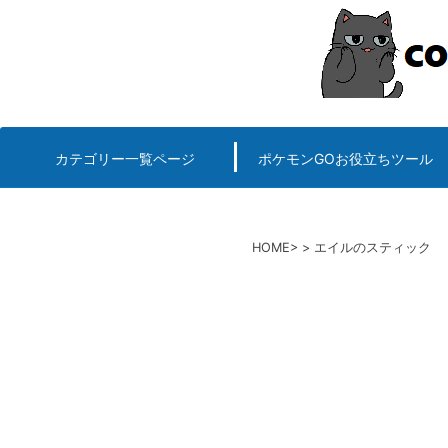
コ
ン
テ
ン
ツ
へ
カテゴリー一覧ページ
ポケモンGOお役立ちツール
エルデンリング
ポケモンGO
ロマサガRS
キングオブキングスG+攻略
PvP用(ゴーバトルリ
個体値一括チェッカー
HOME
エイルのスティック