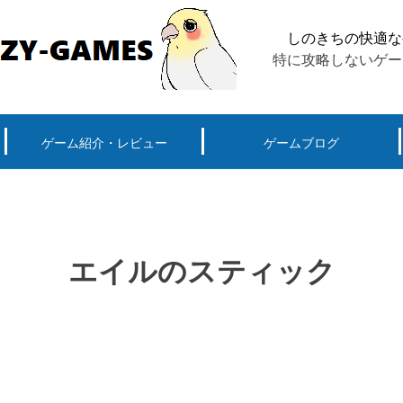
しのきちの快適な
特に攻略しないゲー
ゲーム紹介・レビュー
ゲームブログ
ーグ用)ポケモン
スマートフォン(android iPhone)
PS4
パソコン(steam, アプリ, ブラウザ)
エイルのスティック