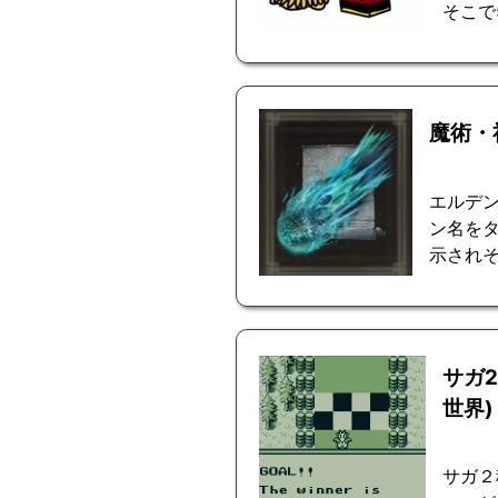
そこで5
魔術・
エルデ
ン名を
示されそ
サガ
世界)
サガ２