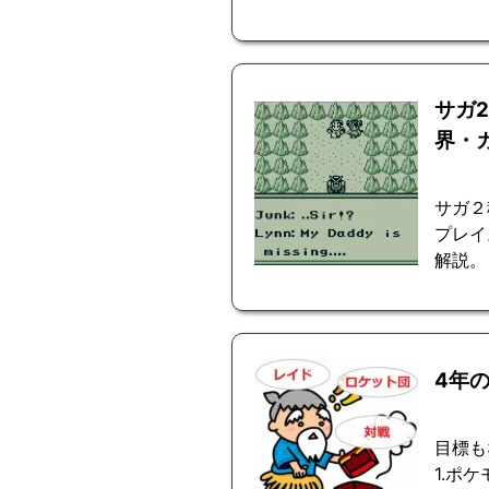
サガ
界・
サガ２
プレイ
解説。
4年
目標も
1.ポ