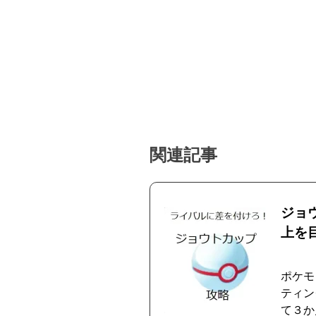
関連記事
ジョ
上を
ポケモ
ティン
て３か