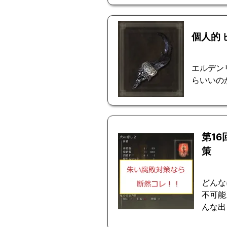
個人的
エルデン
らいいの
第1
策
どんな
不可能
んな出