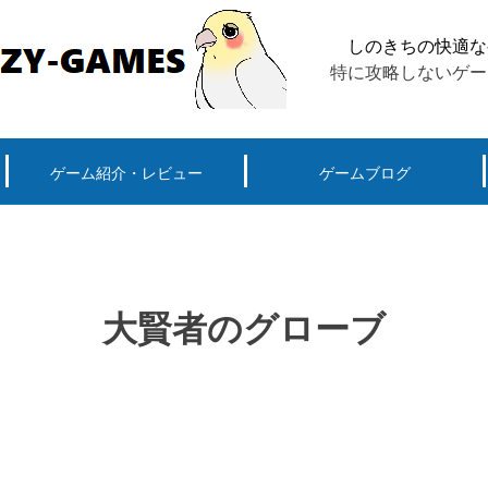
しのきちの快適な
特に攻略しないゲー
ゲーム紹介・レビュー
ゲームブログ
ーグ用)ポケモン
スマートフォン(android iPhone)
PS4
パソコン(steam, アプリ, ブラウザ)
大賢者のグローブ