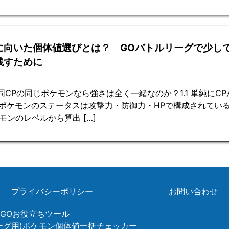
に向いた個体値選びとは？ GOバトルリーグで少し
残すために
 同CPの同じポケモンなら強さは全く一緒なのか？1.1 単純に
 ポケモンのステータスは攻撃力・防御力・HPで構成されている
モンのレベルから算出 […]
プライバシーポリシー
お問い合わせ
ンGOお役立ちツール
リーグ用)ポケモン個体値一括チェッカー