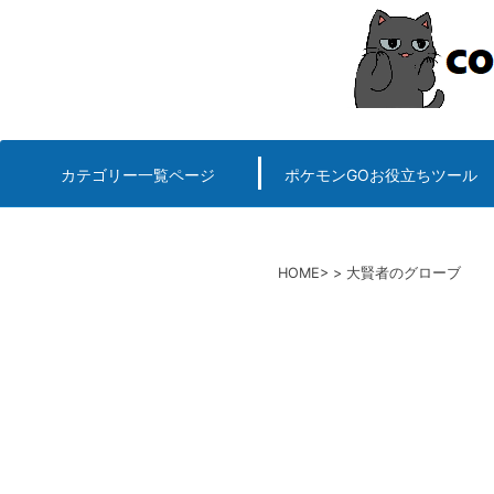
コ
ン
テ
ン
ツ
へ
カテゴリー一覧ページ
ポケモンGOお役立ちツール
エルデンリング
ポケモンGO
ロマサガRS
キングオブキングスG+攻略
PvP用(ゴーバトルリ
個体値一括チェッカー
HOME
大賢者のグローブ