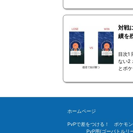
対戦
績を
目次1
ない2
とポケ
ホームページ
PvPで差をつける！ ポケモ
PvP用(ゴーバトル