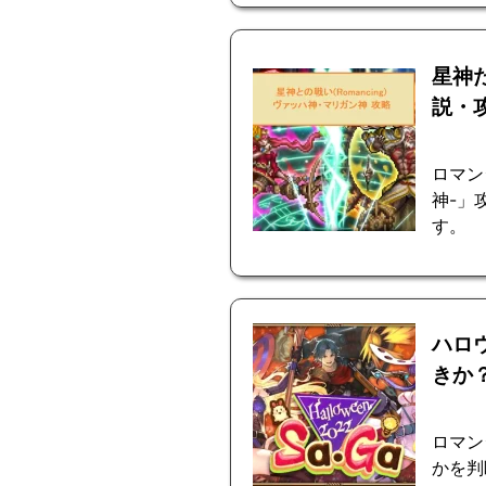
星神
説・
ロマン
神-」
す。
ハロ
きか
ロマン
かを判