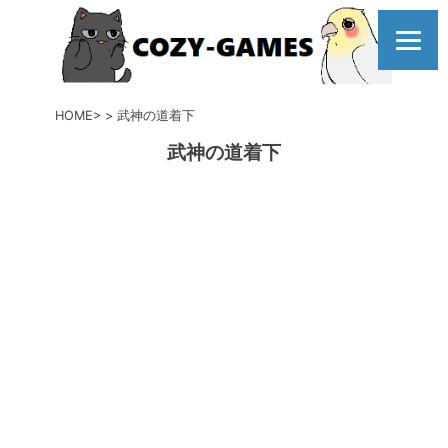
コ
ン
テ
ン
ツ
HOME
武神の道着下
へ
武神の道着下