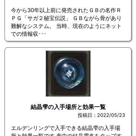
今から30年以上前に発売されたＧＢの名作Ｒ
ＰＧ「サガ２秘宝伝説」 ＧＢながら骨があり
難解なシステム。 当時、現在のようにネット
での情報収･･･
結晶雫の入手場所と効果一覧
投稿日：2022/05/23
エルデンリングで入手できる結晶雫の入手場
所と効果一覧です 表中の結晶雫名をタップす