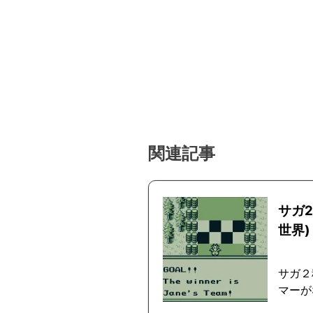
関連記事
サガ
世界)
サガ２
マーが