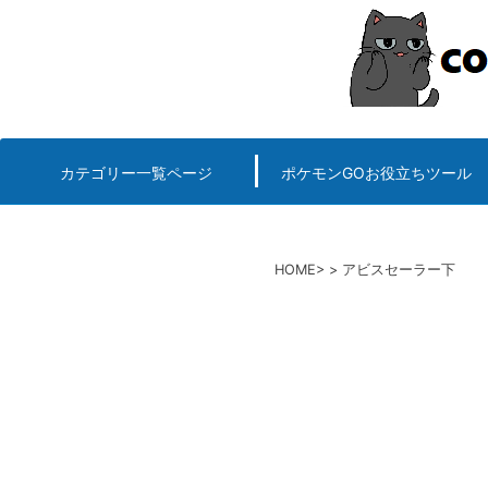
コ
ン
テ
ン
ツ
へ
カテゴリー一覧ページ
ポケモンGOお役立ちツール
エルデンリング
ポケモンGO
ロマサガRS
キングオブキングスG+攻略
PvP用(ゴーバトルリ
個体値一括チェッカー
HOME
アビスセーラー下