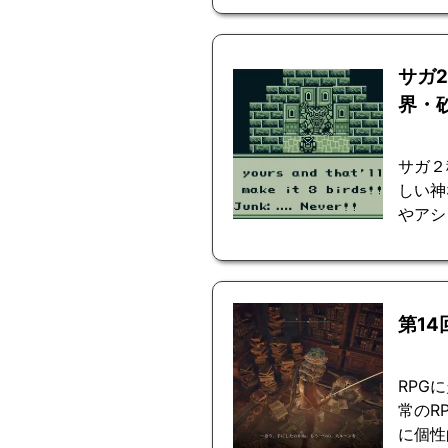
サガ
界・
サガ２
しい神
やアシ
第1
RPG
常のR
に個性