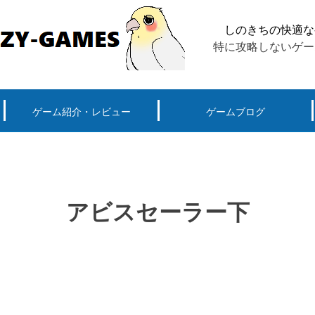
しのきちの快適な
特に攻略しないゲー
ゲーム紹介・レビュー
ゲームブログ
ーグ用)ポケモン
スマートフォン(android iPhone)
PS4
パソコン(steam, アプリ, ブラウザ)
アビスセーラー下