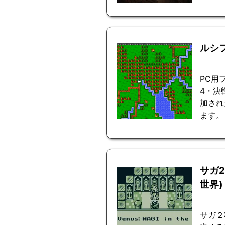
ルシ
PC用
4・決
加され
ます。
サガ
世界)
サガ２