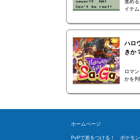
進める
イテム
ハロ
きか
ロマン
かを判
ホームページ
PvPで差をつける！ ポケモ