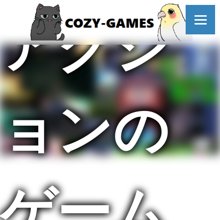
コ
ン
アクシ
テ
ン
ツ
へ
ョンの
ゲーム