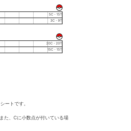
5C・15T
3C・9T
20C・20T
15C・15T
ートシートです。
。また、Cに小数点が付いている場