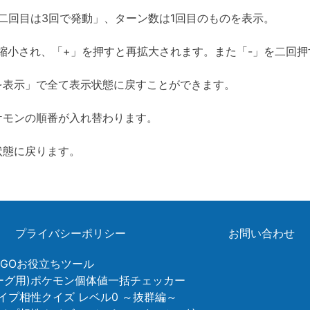
、二回目は3回で発動」、ターン数は1回目のものを表示。
縮小され、「+」を押すと再拡大されます。また「-」を二回
を表示」で全て表示状態に戻すことができます。
ケモンの順番が入れ替わります。
状態に戻ります。
プライバシーポリシー
お問い合わせ
ンGOお役立ちツール
リーグ用)ポケモン個体値一括チェッカー
イプ相性クイズ レベル0 ～抜群編～