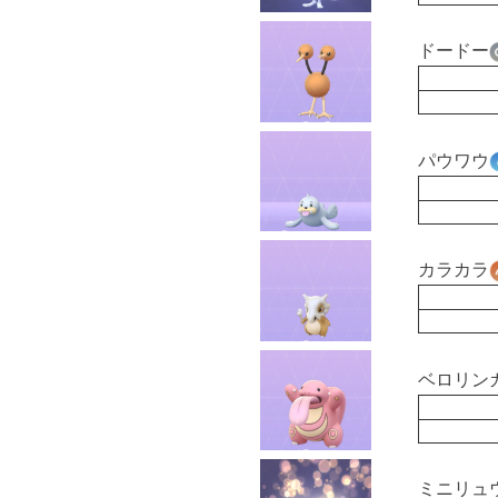
ドードー
パウワウ
カラカラ
ベロリン
ミニリュ