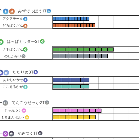
チ
みずでっぽう
1T
アクアテール
どろばくだん
はっぱカッター
2T
タネばくだん
のしかかり
たたりめ
3T
あやしいかぜ
こごえるかぜ
ー
でんこうせっか
2T
じゃれつく
１０まんボルト
ー
かみつく
1T