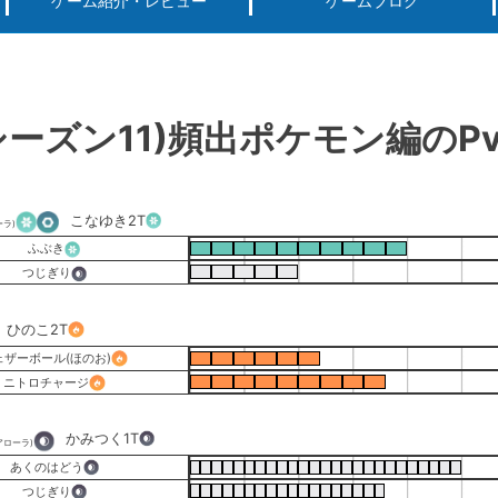
ゲーム紹介・レビュー
ゲームブログ
ーグ用)ポケモン
スマートフォン(android iPhone)
PS4
パソコン(steam, アプリ, ブラウザ)
ーズン11)頻出ポケモン編のP
こなゆき
2T
ーラ)
ふぶき
つじぎり
ひのこ
2T
ェザーボール(ほのお)
ニトロチャージ
かみつく
1T
アローラ)
あくのはどう
つじぎり