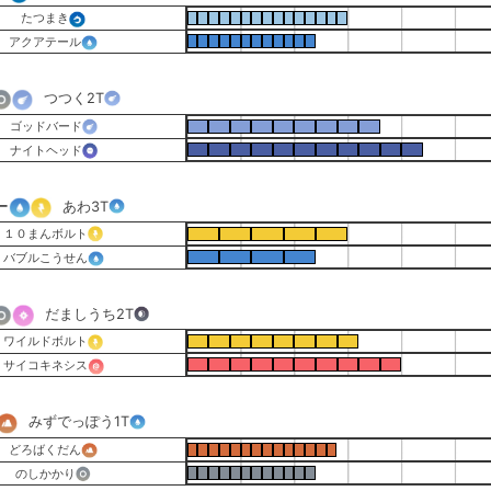
たつまき
アクアテール
つつく
2T
ゴッドバード
ナイトヘッド
ー
あわ
3T
１０まんボルト
バブルこうせん
だましうち
2T
ワイルドボルト
サイコキネシス
みずでっぽう
1T
どろばくだん
のしかかり