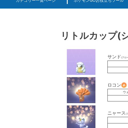
カテゴリー一覧ページ
ポケモンGOお役立ちツール
エルデンリング
ポケモンGO
ロマサガRS
キングオブキングスG+攻略
PvP用(ゴーバトルリ
個体値一括チェッカー
リトルカップ(シ
サンド
(アロ
ロコン
ウ
ニャース
(