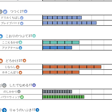
つつく
2T
ドリルくちばし
ブレイブバード
こおりのつぶて
3T
こごえるかぜ
アクアテール
どろかけ
3T
じならし
ホネこんぼう
ガ
したでなめる
1T
のしかかり
パワーウィップ
ウ
りゅうのいぶき
1T