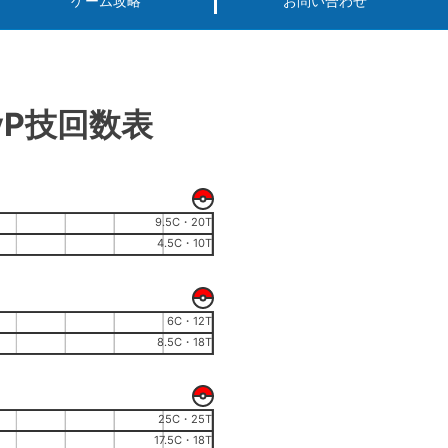
ゲーム攻略
お問い合わせ
vP技回数表
9.5C・20T
4.5C・10T
6C・12T
8.5C・18T
25C・25T
17.5C・18T