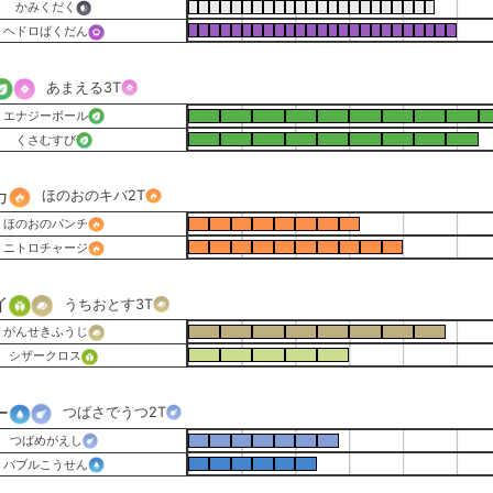
かみくだく
ヘドロばくだん
あまえる
3T
エナジーボール
くさむすび
カ
ほのおのキバ
2T
ほのおのパンチ
ニトロチャージ
イ
うちおとす
3T
がんせきふうじ
シザークロス
ー
つばさでうつ
2T
つばめがえし
バブルこうせん