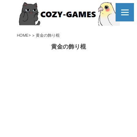
コ
ン
テ
ン
ツ
HOME
黄金の飾り棍
へ
黄金の飾り棍