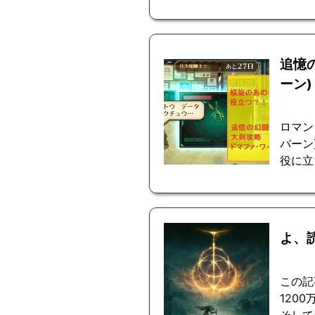
追憶
ーン)
ロマン
バーン
役に立
よ、
この記
120
そして