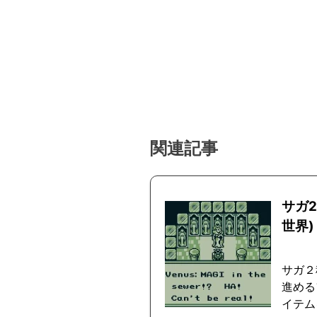
関連記事
サガ
世界)
サガ２
進める
イテム