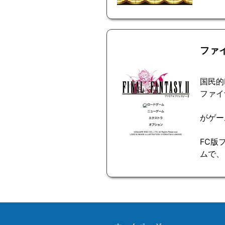
ファ
国民的
ファイ
がゲー
FC版
ムで、