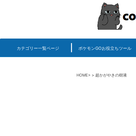
コ
ン
テ
ン
ツ
へ
カテゴリー一覧ページ
ポケモンGOお役立ちツール
エルデンリング
ポケモンGO
ロマサガRS
キングオブキングスG+攻略
PvP用(ゴーバトルリ
個体値一括チェッカー
HOME
超かがやきの樹液