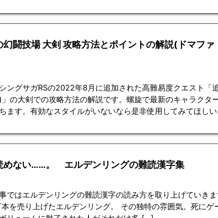
の幻闘技場 大剣 攻略方法とポイントの解説(ドマファ
シングサガRSの2022年8月に追加された高難易度クエスト「
)」の大剣での攻略方法の解説です。螺旋で最新のキャラクタ
ちます。有効なスタイルがいないなら是非使用してみてほしい
読めない……。 エルデンリングの難読漢字集
事ではエルデンリングの難読漢字の読み方を取り上げていきま
0万本を売り上げたエルデンリング。 その独特の雰囲気。死に
ボリュームに魅了された人がそれだけ多 […]