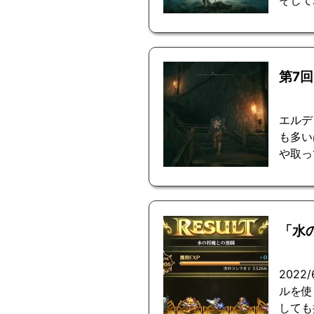
第7
エルデ
も多い
や取っ
「水
202
ルを使
しても