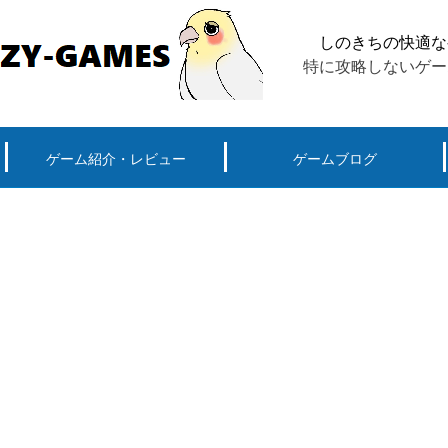
しのきちの快適な
特に攻略しないゲー
ゲーム紹介・レビュー
ゲームブログ
ーグ用)ポケモン
スマートフォン(android iPhone)
PS4
パソコン(steam, アプリ, ブラウザ)