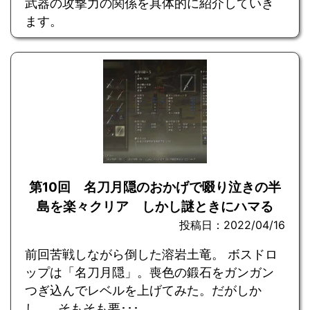
武器の攻撃力の関係を具体的に紹介していき
ます。
第10回 名刀月隠のおかげで啜り泣きの半
島を楽々クリア しかし謎ときにハマる
投稿日：2022/04/16
前回苦戦しながら倒した溶岩土竜。 ボスドロ
ップは「名刀月隠」。喪色の鍛石をガンガン
つぎ込んでレベルを上げてみた。だがしか
し……そもそも要･･･