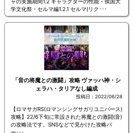
ャの実施期間1.2 キャラクターの性能・侯国大
学文化祭・セルマ編1.2.1 セルマ(リク･･･
「音の将魔との激闘」攻略 ヴァッハ神・シ
ェラハ・タリアなし編成
投稿日：2022/06/28
【ロマサガRS(ロマンシングサガリユニバース)
攻略】22/6下旬に常設された将魔との激闘(音)
の攻略法です。SNSなどで見かけた攻略パ
ー･･･