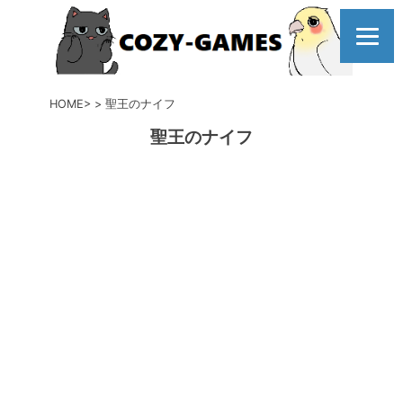
コ
ン
テ
ン
ツ
HOME
聖王のナイフ
へ
聖王のナイフ