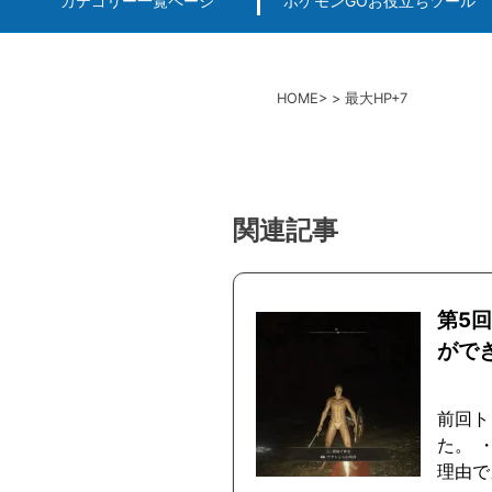
カテゴリー一覧ページ
ポケモンGOお役立ちツール
エルデンリング
ポケモンGO
ロマサガRS
キングオブキングスG+攻略
PvP用(ゴーバトルリ
個体値一括チェッカー
HOME
最大HP+7
関連記事
第5
がで
前回ト
た。 
理由で