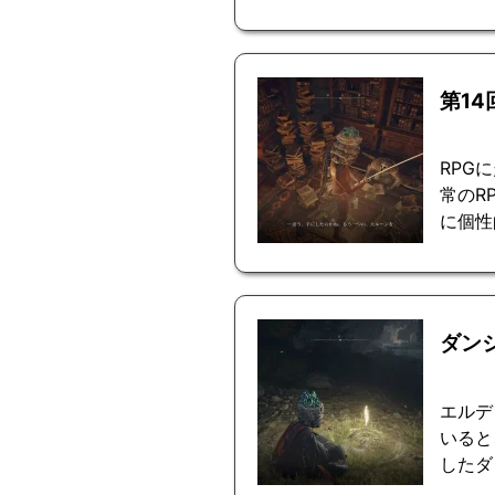
第1
RPG
常のR
に個性
ダン
エルデ
いると
したダ