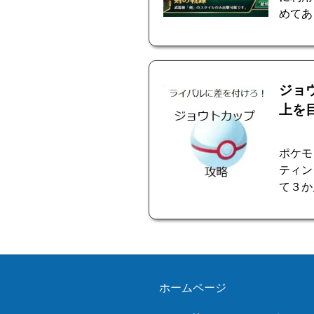
めてあ
ジョ
上を
ポケモ
ティン
て３か
ホームページ