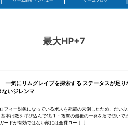
ゲーム紹介・レビュー
ゲームブログ
ーグ用)ポケモン
スマートフォン(android iPhone)
PS4
パソコン(steam, アプリ, ブラウザ)
最大HP+7
回 一気にリムグレイブを探索する ステータスが足り
きないジレンマ
ロフィー対象になっているボスを死闘の末倒したため、だいぶ
・基本は敵を呼び込んで1対1 ・攻撃の最後の一発を盾で防いで
ガードが有効ではない敵には全裸ロー […]