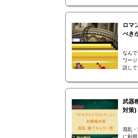
ロマ
べき
なんで
ワージ
説して
武器
対策)
混乱・
に利用