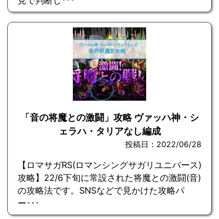
見で判断し･･･
「音の将魔との激闘」攻略 ヴァッハ神・シ
ェラハ・タリアなし編成
投稿日：2022/06/28
【ロマサガRS(ロマンシングサガリユニバース)
攻略】22/6下旬に常設された将魔との激闘(音)
の攻略法です。SNSなどで見かけた攻略パ
ー･･･