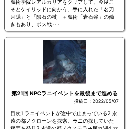
魔術学院レアルカリアをクリアして、今度こ
そとケイリッドに向かう。手に入れた「名刀
月隠」と「隕石の杖」＋魔術「岩石弾」の働
きもあり、ボス戦･･･
第21回 NPCラニイベントを最後まで進める
投稿日：2022/05/07
目次1 ラニイベントが途中で止まっている2 永
遠の都ノクローンを探索、ラニの探していた
秘宝を発見3 永遠の都ノクステラ→腐れ湖4 マ