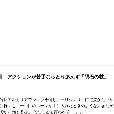
3回 アクションが苦手ならとりあえず「隕石の杖」＋
院レアルカリアでレナラを倒し、一旦シナリオに進展がないか
に行くも、一つ目のルーンを手に入れたときのような大きな変
でかい顔するな」 的なことを言われて、 […]