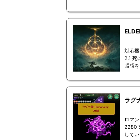
ELD
対応機
2.1
張感を
ラグ
ロマン
228
してい