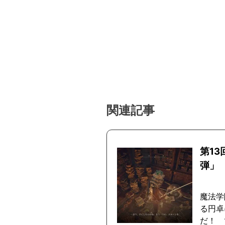
関連記事
第1
弾」
魔法学
る円卓
だ！ 