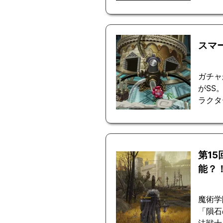
スマ
ガチャ
がSS
ラクタ
第1
能？
魔術学
「隕石