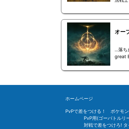
法戦士
オー
…落ちた
great
ホームページ
PvPで差をつける！ ポケモ
PvP用(ゴーバトル
対戦で差をつけろ! タ