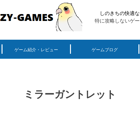
しのきちの快適な
特に攻略しないゲー
ゲーム紹介・レビュー
ゲームブログ
ーグ用)ポケモン
スマートフォン(android iPhone)
PS4
パソコン(steam, アプリ, ブラウザ)
ミラーガントレット