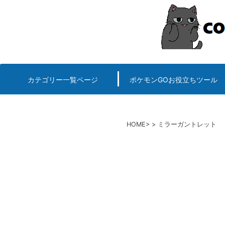
コ
ン
テ
ン
ツ
へ
カテゴリー一覧ページ
ポケモンGOお役立ちツール
エルデンリング
ポケモンGO
ロマサガRS
キングオブキングスG+攻略
PvP用(ゴーバトルリ
個体値一括チェッカー
HOME
ミラーガントレット