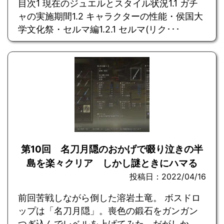
目次1 現在のジュエルとスタイル状況1.1 ガチ
ャの実施期間1.2 キャラクターの性能・侯国大
学文化祭・セルマ編1.2.1 セルマ(リク･･･
第10回 名刀月隠のおかげで啜り泣きの半
島を楽々クリア しかし謎ときにハマる
投稿日：2022/04/16
前回苦戦しながら倒した溶岩土竜。 ボスドロ
ップは「名刀月隠」。喪色の鍛石をガンガン
つぎ込んでレベルを上げてみた。だがしか