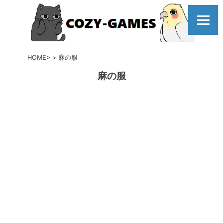
コ
ン
テ
ン
ツ
HOME
麻の服
へ
麻の服